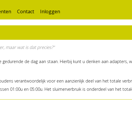
nten
Contact
Inloggen
r, maar wat is dat precies?"
ie gedurende de dag aan staan. Hierbij kunt u denken aan adapters, wif
udens verantwoordelijk voor een aanzienlijk deel van het totale verb
sen 01:00u en 05:00u. Het sluimerverbruik is onderdeel van het totale