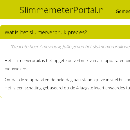
SlimmemeterPortal.nl
Gemee
Wat is het sluimerverbruik precies?
"Geachte heer / mevrouw, Jullie geven het sluimerverbruik wee
Het sluimerverbruik is het opgetelde verbruik van alle apparaten d
diepvriezers.
Omdat deze apparaten de hele dag aan staan zijn ze in veel huisho
Het is een schatting gebaseerd op de 4 laagste kwartierwaardes tus