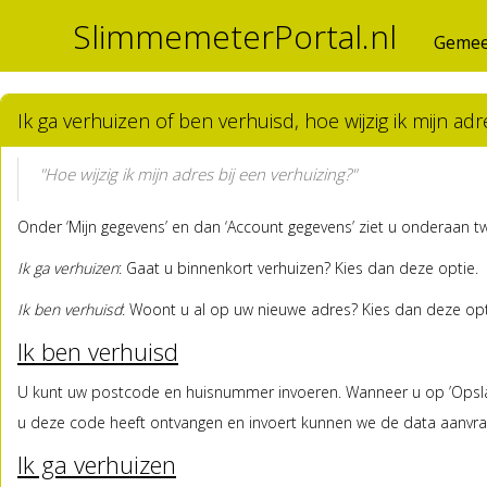
SlimmemeterPortal.nl
Gemee
Ik ga verhuizen of ben verhuisd, hoe wijzig ik mijn adr
"Hoe wijzig ik mijn adres bij een verhuizing?"
Onder ‘Mijn gegevens’ en dan ‘Account gegevens’ ziet u onderaan t
Ik ga verhuizen
: Gaat u binnenkort verhuizen? Kies dan deze optie.
Ik ben verhuisd
: Woont u al op uw nieuwe adres? Kies dan deze opt
Ik ben verhuisd
U kunt uw postcode en huisnummer invoeren. Wanneer u op ’Opslaa
u deze code heeft ontvangen en invoert kunnen we de data aanvra
Ik ga verhuizen