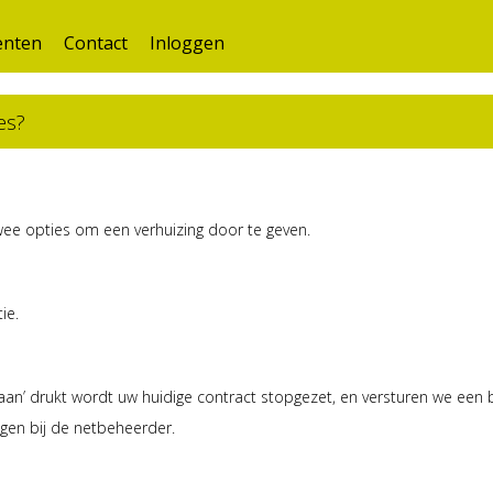
nten
Contact
Inloggen
es?
wee opties om een verhuizing door te geven.
ie.
n’ drukt wordt uw huidige contract stopgezet, en versturen we een 
gen bij de netbeheerder.