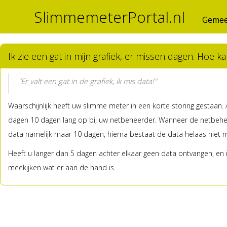
SlimmemeterPortal.nl
Gemee
Ik zie een gat in mijn grafiek, er missen dagen. Hoe k
"Er valt een gat in de grafiek, ik mis data!"
Waarschijnlijk heeft uw slimme meter in een korte storing gestaan.
dagen 10 dagen lang op bij uw netbeheerder. Wanneer de netbeheer
data namelijk maar 10 dagen, hierna bestaat de data helaas niet m
Heeft u langer dan 5 dagen achter elkaar geen data ontvangen, e
meekijken wat er aan de hand is.