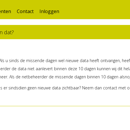
nten
Contact
Inloggen
an dat?
 Als u sinds de missende dagen wel nieuwe data heeft ontvangen, heeft
der de data niet aanlevert binnen deze 10 dagen kunnen wij dit hel
eer. Als de netbeheerder de missende dagen binnen 10 dagen alsnog s
n is er sindsdien geen nieuwe data zichtbaar? Neem dan contact met